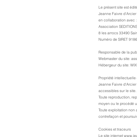
Le présent site est édité
Jeanne Faivre d'Arcier
​en collaboration avec :
Association SEDITION
8 les arrocs 33490 Sain
Numéro de SIRET 918
Responsable de la publ
Webmaster du site: ass
Hébergeur du site: WIX
Propriété intellectuelle
Jeanne Faivre d'Arcier e
accessibles sur le site.
Toute reproduction, rep
moyen ou le procédé util
Toute exploitation non
contrefaçon et poursuiv
Cookies et traceurs
Le site internet
www.jea