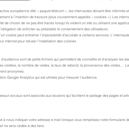
rective européenne dite « paquet télécom », les internautes doivent être informés e
ment à l’insertion de traceurs (plus couramment appelés « cookies »). Les intern
té de choisir de ne pas être tracés lorsqu’ils visitent un site ou utilisent une applic
l’obligation de solliciter au préalable le consentement des utilisateurs.
d’un cookie peut entraîner l’impossibilité d’accéder à certains services. L’internaute
r internet pour refuser l’installation des cookies.
’audience sont de petits fichiers qui permettent de connaître et d’analyser les stat
pages visitées, le nombre de visites, le taux de rebond, la provenance des visites,…
ement anonymes.
lution Google Analytics qui est utilisée pour mesurer l’audience.
seaux sociaux sont associés aux boutons qui facilitent le partage des pages et arti
 à nous indiquer votre adresse e-mail lorsque vous remplissez notre formulaire d
il ne sera cédée à des tiers.