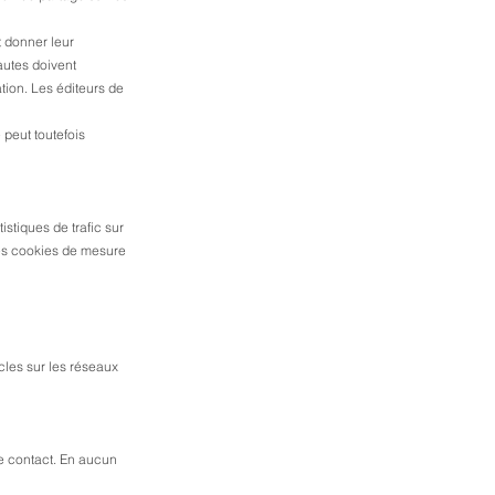
t donner leur
autes doivent
ation. Les éditeurs de
 peut toutefois
istiques de trafic sur
 Les cookies de mesure
cles sur les réseaux
e contact.
En aucun