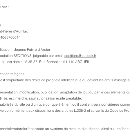
 par :
S
t-Pierre d'Aurillac
64065700014
ication : Jeanne Faivre d'Arcier
ociation SEDITIONS, joignable par email
seditions@outlook.fr
, qui est domicilié 35-37, Rue Berthollet, 94 110 ARCUEIL
 et contrefaçons
st propriétaire des droits de propriété intellectuelle ou détient les droits d’usage 
résentation, modification, publication, adaptation de tout ou partie des éléments du 
isé, est interdite, sauf autorisation écrite préalable.
 autorisée du site ou d’un quelconque élément qu’il contient sera considérée comm
ie conformément aux dispositions des articles L.335-2 et suivants du Code de Propr
nnefaivredarcier.fr
possède un système de mesure d’audience, ainsi qu’une foncti